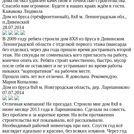
дома он был удивлен качеством и точностью строительства.
Спасибо вам огромное. Будете в наших краях ждём в гости.
Кажакова Людмила
Дом из бруса (трёхфронтонный), 8х8 м. Ленинградская обл.,
п.Дивенский
28.07.2014
В 2009 году ребята строили дом 8X8 из бруса в Дивинском
Ленинградской области с отделкой первого этажа (мансарда
без отделки), через два года пришло время достраивать второй
этаж. Ни секунды не сомневалась кого пригласить на работу,
конечно опять их. Ребята строят качественно, быстро, мусор
после себя не оставляют и не устраивают во время работы
никаких “корпоративов” на рабочем месте.
Прошло пять лет все отлично. Я довольна. Рекомендую.
Мария Копылова
Дом из бруса 8х8 м. Новгородская область, дер. Ларешниково
07.07.2014
Отличная компания! Не прогадал. Строили мне дом 8х8 в
июне месяце 2013 года в Ларешниково. Сделали на совесть.
Без проблем и за короткое время. На всём протяжении
строительства всё показывали, всё рассказывали.
Необходимый рабочий инвентарь при них. Спустя год всё
выглядит идеально и красиво, без всяких изъянов. Через год