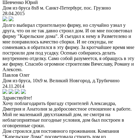
Шевченко Юрий
Дом из бруса 8х8 м. Санкт-Петербург, пос. Грузино
28.04.2015
Долго выбирал строительную фирму, но случайно узнал у
друга, что он не так давно строил дом. И он мне посоветовал
фирму "Карельские дома". Я съездил к нему в Разметелево и
мне понравилось качество сборки. И не секунды, не
сомневаясь я обратился в эту фирму. За кротчайшее время мне
построили дом под усадку. Осенью собираюсь делать
внутреннею отделку. Само собой разумеется, я обращусь в эту
жe фирму. Спасибо огромное строителям Вячеславу, Роману и
Алексею.
Павлов Олег
Дом из бруса, 10х9 м. Великий Новгород, д.Трубичино
24.11.2014
Здравствуйте!
Хочу поблагодарить бригаду строителей Александра,
Дмитрия и Анатолия за добросовестное отношение к работе.
Мой не маленький двухэтажный дом, не смотря на
неблагоприятные погодные условия, дом был построен в
оговоренные сроки.
Дом строился для постоянного проживания. Компания
"Карельские Дома" посоветовала строить дом из