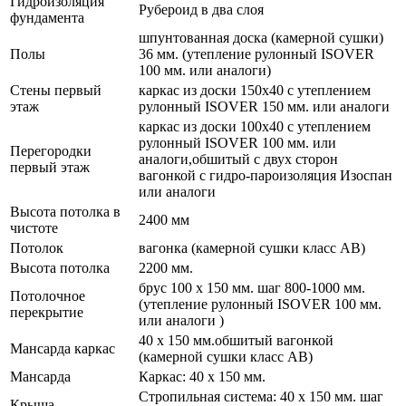
Гидроизоляция
Рубероид в два слоя
фундамента
шпунтованная доска (камерной сушки)
Полы
36 мм. (утепление рулонный ISOVER
100 мм. или аналоги)
Стены первый
каркас из доски 150х40 с утеплением
этаж
рулонный ISOVER 150 мм. или аналоги
каркас из доски 100х40 с утеплением
рулонный ISOVER 100 мм. или
Перегородки
аналоги,обшитый с двух сторон
первый этаж
вагонкой с гидро-пароизоляция Изоспан
или аналоги
Высота потолка в
2400 мм
чистоте
Потолок
вагонка (камерной сушки класс АВ)
Высота потолка
2200 мм.
брус 100 х 150 мм. шаг 800-1000 мм.
Потолочное
(утепление рулонный ISOVER 100 мм.
перекрытие
или аналоги )
40 х 150 мм.обшитый вагонкой
Мансарда каркас
(камерной сушки класс АВ)
Мансарда
Каркас: 40 х 150 мм.
Стропильная система: 40 х 150 мм. шаг
Крыша