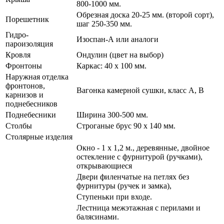
800-1000 мм.
Обрезная доска 20-25 мм. (второй сорт),
Порешетник
шаг 250-350 мм.
Гидро-
Изоспан-А или аналоги
пароизоляция
Кровля
Ондулин (цвет на выбор)
Фронтоны
Каркас: 40 х 100 мм.
Наружная отделка
фронтонов,
Вагонка камерной сушки, класс А, В
карнизов и
поднебесников
Поднебесники
Ширина 300-500 мм.
Столбы
Строганые брус 90 х 140 мм.
Столярные изделия
Окно - 1 х 1,2 м., деревянные, двойное
остекление с фурнитурой (ручками),
открывающиеся
Двери филенчатые на петлях без
фурнитуры (ручек и замка),
Ступеньки при входе.
Лестница межэтажная с перилами и
балясинами.