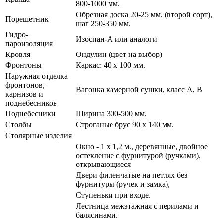
800-1000 мм.
Обрезная доска 20-25 мм. (второй сорт),
Порешетник
шаг 250-350 мм.
Гидро-
Изоспан-А или аналоги
пароизоляция
Кровля
Ондулин (цвет на выбор)
Фронтоны
Каркас: 40 х 100 мм.
Наружная отделка
фронтонов,
Вагонка камерной сушки, класс А, В
карнизов и
поднебесников
Поднебесники
Ширина 300-500 мм.
Столбы
Строганые брус 90 х 140 мм.
Столярные изделия
Окно - 1 х 1,2 м., деревянные, двойное
остекление с фурнитурой (ручками),
открывающиеся
Двери филенчатые на петлях без
фурнитуры (ручек и замка),
Ступеньки при входе.
Лестница межэтажная с перилами и
балясинами.