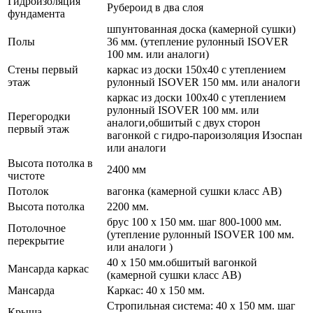
Гидроизоляция
Рубероид в два слоя
фундамента
шпунтованная доска (камерной сушки)
Полы
36 мм. (утепление рулонный ISOVER
100 мм. или аналоги)
Стены первый
каркас из доски 150х40 с утеплением
этаж
рулонный ISOVER 150 мм. или аналоги
каркас из доски 100х40 с утеплением
рулонный ISOVER 100 мм. или
Перегородки
аналоги,обшитый с двух сторон
первый этаж
вагонкой с гидро-пароизоляция Изоспан
или аналоги
Высота потолка в
2400 мм
чистоте
Потолок
вагонка (камерной сушки класс АВ)
Высота потолка
2200 мм.
брус 100 х 150 мм. шаг 800-1000 мм.
Потолочное
(утепление рулонный ISOVER 100 мм.
перекрытие
или аналоги )
40 х 150 мм.обшитый вагонкой
Мансарда каркас
(камерной сушки класс АВ)
Мансарда
Каркас: 40 х 150 мм.
Стропильная система: 40 х 150 мм. шаг
Крыша