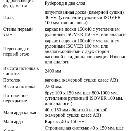
Гидроизоляция
Рубероид в два слоя
фундамента
шпунтованная доска (камерной сушки)
Полы
36 мм. (утепление рулонный ISOVER
100 мм. или аналоги)
Стены первый
каркас из доски 150х40 с утеплением
этаж
рулонный ISOVER 150 мм. или аналоги
каркас из доски 100х40 с утеплением
рулонный ISOVER 100 мм. или
Перегородки
аналоги,обшитый с двух сторон
первый этаж
вагонкой с гидро-пароизоляция Изоспан
или аналоги
Высота потолка в
2400 мм
чистоте
Потолок
вагонка (камерной сушки класс АВ)
Высота потолка
2200 мм.
брус 100 х 150 мм. шаг 800-1000 мм.
Потолочное
(утепление рулонный ISOVER 100 мм.
перекрытие
или аналоги )
40 х 150 мм.обшитый вагонкой
Мансарда каркас
(камерной сушки класс АВ)
Мансарда
Каркас: 40 х 150 мм.
Стропильная система: 40 х 150 мм. шаг
Крыша