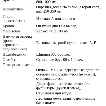
800-1000 мм.
Обрезная доска 20-25 мм. (второй сорт),
Порешетник
шаг 250-350 мм.
Гидро-
Изоспан-А или аналоги
пароизоляция
Кровля
Ондулин (цвет на выбор)
Фронтоны
Каркас: 40 х 100 мм.
Наружная отделка
фронтонов,
Вагонка камерной сушки, класс А, В
карнизов и
поднебесников
Поднебесники
Ширина 300-500 мм.
Столбы
Строганые брус 90 х 140 мм.
Столярные изделия
Окно - 1 х 1,2 м., деревянные, двойное
остекление с фурнитурой (ручками),
открывающиеся
Двери филенчатые на петлях без
фурнитуры (ручек и замка),
Ступеньки при входе.
Лестница межэтажная с перилами и
балясинами.