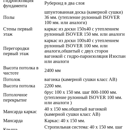
Гидроизоляция
Рубероид в два слоя
фундамента
шпунтованная доска (камерной сушки)
Полы
36 мм. (утепление рулонный ISOVER
100 мм. или аналоги)
Стены первый
каркас из доски 150х40 с утеплением
этаж
рулонный ISOVER 150 мм. или аналоги
каркас из доски 100х40 с утеплением
рулонный ISOVER 100 мм. или
Перегородки
аналоги,обшитый с двух сторон
первый этаж
вагонкой с гидро-пароизоляция Изоспан
или аналоги
Высота потолка в
2400 мм
чистоте
Потолок
вагонка (камерной сушки класс АВ)
Высота потолка
2200 мм.
брус 100 х 150 мм. шаг 800-1000 мм.
Потолочное
(утепление рулонный ISOVER 100 мм.
перекрытие
или аналоги )
40 х 150 мм.обшитый вагонкой
Мансарда каркас
(камерной сушки класс АВ)
Мансарда
Каркас: 40 х 150 мм.
Стропильная система: 40 х 150 мм. шаг
Крыша