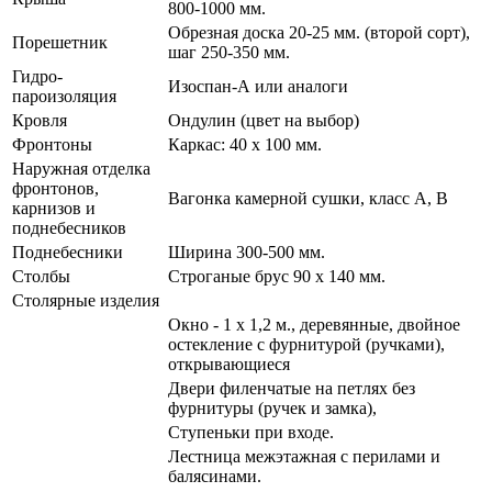
800-1000 мм.
Обрезная доска 20-25 мм. (второй сорт),
Порешетник
шаг 250-350 мм.
Гидро-
Изоспан-А или аналоги
пароизоляция
Кровля
Ондулин (цвет на выбор)
Фронтоны
Каркас: 40 х 100 мм.
Наружная отделка
фронтонов,
Вагонка камерной сушки, класс А, В
карнизов и
поднебесников
Поднебесники
Ширина 300-500 мм.
Столбы
Строганые брус 90 х 140 мм.
Столярные изделия
Окно - 1 х 1,2 м., деревянные, двойное
остекление с фурнитурой (ручками),
открывающиеся
Двери филенчатые на петлях без
фурнитуры (ручек и замка),
Ступеньки при входе.
Лестница межэтажная с перилами и
балясинами.