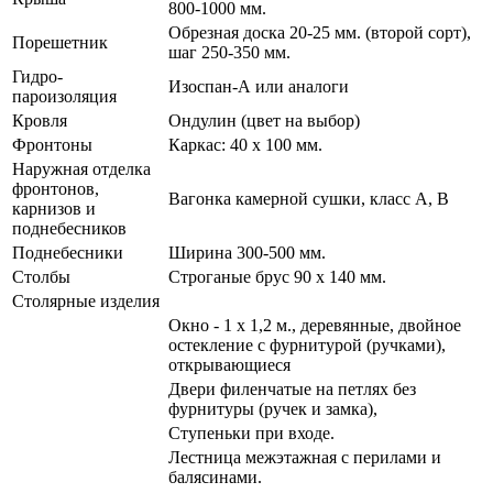
800-1000 мм.
Обрезная доска 20-25 мм. (второй сорт),
Порешетник
шаг 250-350 мм.
Гидро-
Изоспан-А или аналоги
пароизоляция
Кровля
Ондулин (цвет на выбор)
Фронтоны
Каркас: 40 х 100 мм.
Наружная отделка
фронтонов,
Вагонка камерной сушки, класс А, В
карнизов и
поднебесников
Поднебесники
Ширина 300-500 мм.
Столбы
Строганые брус 90 х 140 мм.
Столярные изделия
Окно - 1 х 1,2 м., деревянные, двойное
остекление с фурнитурой (ручками),
открывающиеся
Двери филенчатые на петлях без
фурнитуры (ручек и замка),
Ступеньки при входе.
Лестница межэтажная с перилами и
балясинами.