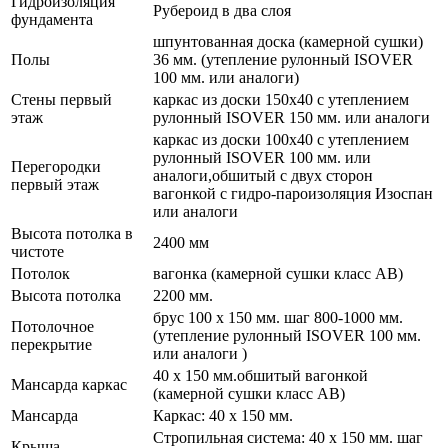
Гидроизоляция
Рубероид в два слоя
фундамента
шпунтованная доска (камерной сушки)
Полы
36 мм. (утепление рулонный ISOVER
100 мм. или аналоги)
Стены первый
каркас из доски 150х40 с утеплением
этаж
рулонный ISOVER 150 мм. или аналоги
каркас из доски 100х40 с утеплением
рулонный ISOVER 100 мм. или
Перегородки
аналоги,обшитый с двух сторон
первый этаж
вагонкой с гидро-пароизоляция Изоспан
или аналоги
Высота потолка в
2400 мм
чистоте
Потолок
вагонка (камерной сушки класс АВ)
Высота потолка
2200 мм.
брус 100 х 150 мм. шаг 800-1000 мм.
Потолочное
(утепление рулонный ISOVER 100 мм.
перекрытие
или аналоги )
40 х 150 мм.обшитый вагонкой
Мансарда каркас
(камерной сушки класс АВ)
Мансарда
Каркас: 40 х 150 мм.
Стропильная система: 40 х 150 мм. шаг
Крыша