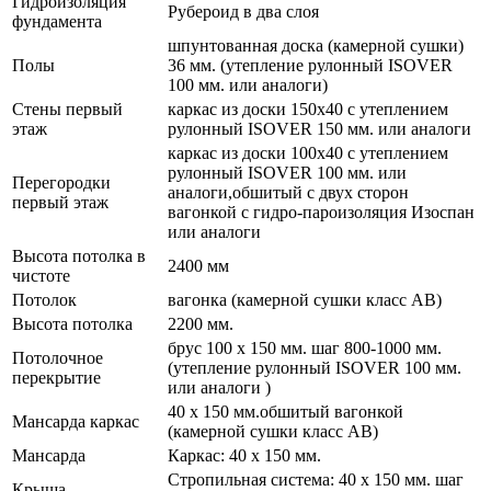
Гидроизоляция
Рубероид в два слоя
фундамента
шпунтованная доска (камерной сушки)
Полы
36 мм. (утепление рулонный ISOVER
100 мм. или аналоги)
Стены первый
каркас из доски 150х40 с утеплением
этаж
рулонный ISOVER 150 мм. или аналоги
каркас из доски 100х40 с утеплением
рулонный ISOVER 100 мм. или
Перегородки
аналоги,обшитый с двух сторон
первый этаж
вагонкой с гидро-пароизоляция Изоспан
или аналоги
Высота потолка в
2400 мм
чистоте
Потолок
вагонка (камерной сушки класс АВ)
Высота потолка
2200 мм.
брус 100 х 150 мм. шаг 800-1000 мм.
Потолочное
(утепление рулонный ISOVER 100 мм.
перекрытие
или аналоги )
40 х 150 мм.обшитый вагонкой
Мансарда каркас
(камерной сушки класс АВ)
Мансарда
Каркас: 40 х 150 мм.
Стропильная система: 40 х 150 мм. шаг
Крыша