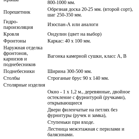
800-1000 мм.
Обрезная доска 20-25 мм. (второй сорт),
Порешетник
шаг 250-350 мм.
Гидро-
Изоспан-А или аналоги
пароизоляция
Кровля
Ондулин (цвет на выбор)
Фронтоны
Каркас: 40 х 100 мм.
Наружная отделка
фронтонов,
Вагонка камерной сушки, класс А, В
карнизов и
поднебесников
Поднебесники
Ширина 300-500 мм.
Столбы
Строганые брус 90 х 140 мм.
Столярные изделия
Окно - 1 х 1,2 м., деревянные, двойное
остекление с фурнитурой (ручками),
открывающиеся
Двери филенчатые на петлях без
фурнитуры (ручек и замка),
Ступеньки при входе.
Лестница межэтажная с перилами и
балясинами.