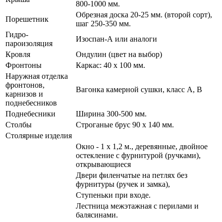
800-1000 мм.
Обрезная доска 20-25 мм. (второй сорт),
Порешетник
шаг 250-350 мм.
Гидро-
Изоспан-А или аналоги
пароизоляция
Кровля
Ондулин (цвет на выбор)
Фронтоны
Каркас: 40 х 100 мм.
Наружная отделка
фронтонов,
Вагонка камерной сушки, класс А, В
карнизов и
поднебесников
Поднебесники
Ширина 300-500 мм.
Столбы
Строганые брус 90 х 140 мм.
Столярные изделия
Окно - 1 х 1,2 м., деревянные, двойное
остекление с фурнитурой (ручками),
открывающиеся
Двери филенчатые на петлях без
фурнитуры (ручек и замка),
Ступеньки при входе.
Лестница межэтажная с перилами и
балясинами.