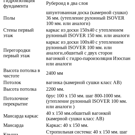
Гидроизоляция
Рубероид в два слоя
фундамента
шпунтованная доска (камерной сушки)
Полы
36 мм. (утепление рулонный ISOVER
100 мм. или аналоги)
Стены первый
каркас из доски 150х40 с утеплением
этаж
рулонный ISOVER 150 мм. или аналоги
каркас из доски 100х40 с утеплением
рулонный ISOVER 100 мм. или
Перегородки
аналоги,обшитый с двух сторон
первый этаж
вагонкой с гидро-пароизоляция Изоспан
или аналоги
Высота потолка в
2400 мм
чистоте
Потолок
вагонка (камерной сушки класс АВ)
Высота потолка
2200 мм.
брус 100 х 150 мм. шаг 800-1000 мм.
Потолочное
(утепление рулонный ISOVER 100 мм.
перекрытие
или аналоги )
40 х 150 мм.обшитый вагонкой
Мансарда каркас
(камерной сушки класс АВ)
Мансарда
Каркас: 40 х 150 мм.
Стропильная система: 40 х 150 мм. шаг
Крыша