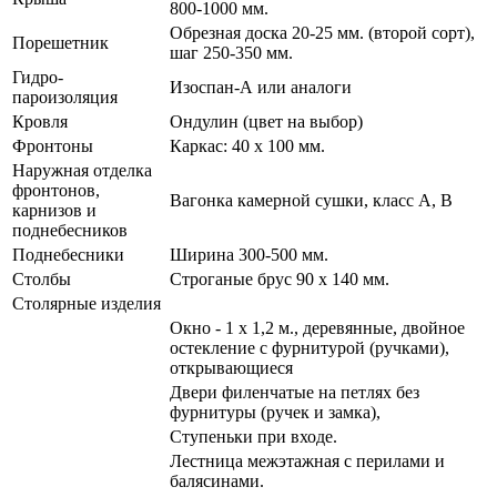
800-1000 мм.
Обрезная доска 20-25 мм. (второй сорт),
Порешетник
шаг 250-350 мм.
Гидро-
Изоспан-А или аналоги
пароизоляция
Кровля
Ондулин (цвет на выбор)
Фронтоны
Каркас: 40 х 100 мм.
Наружная отделка
фронтонов,
Вагонка камерной сушки, класс А, В
карнизов и
поднебесников
Поднебесники
Ширина 300-500 мм.
Столбы
Строганые брус 90 х 140 мм.
Столярные изделия
Окно - 1 х 1,2 м., деревянные, двойное
остекление с фурнитурой (ручками),
открывающиеся
Двери филенчатые на петлях без
фурнитуры (ручек и замка),
Ступеньки при входе.
Лестница межэтажная с перилами и
балясинами.