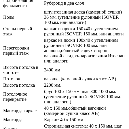
Гидроизоляция
Рубероид в два слоя
фундамента
шпунтованная доска (камерной сушки)
Полы
36 мм. (утепление рулонный ISOVER
100 мм. или аналоги)
Стены первый
каркас из доски 150х40 с утеплением
этаж
рулонный ISOVER 150 мм. или аналоги
каркас из доски 100х40 с утеплением
рулонный ISOVER 100 мм. или
Перегородки
аналоги,обшитый с двух сторон
первый этаж
вагонкой с гидро-пароизоляция Изоспан
или аналоги
Высота потолка в
2400 мм
чистоте
Потолок
вагонка (камерной сушки класс АВ)
Высота потолка
2200 мм.
брус 100 х 150 мм. шаг 800-1000 мм.
Потолочное
(утепление рулонный ISOVER 100 мм.
перекрытие
или аналоги )
40 х 150 мм.обшитый вагонкой
Мансарда каркас
(камерной сушки класс АВ)
Мансарда
Каркас: 40 х 150 мм.
Стропильная система: 40 х 150 мм. шаг
Крыша