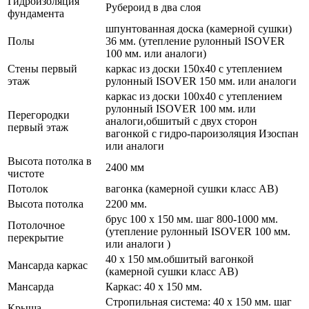
Гидроизоляция
Рубероид в два слоя
фундамента
шпунтованная доска (камерной сушки)
Полы
36 мм. (утепление рулонный ISOVER
100 мм. или аналоги)
Стены первый
каркас из доски 150х40 с утеплением
этаж
рулонный ISOVER 150 мм. или аналоги
каркас из доски 100х40 с утеплением
рулонный ISOVER 100 мм. или
Перегородки
аналоги,обшитый с двух сторон
первый этаж
вагонкой с гидро-пароизоляция Изоспан
или аналоги
Высота потолка в
2400 мм
чистоте
Потолок
вагонка (камерной сушки класс АВ)
Высота потолка
2200 мм.
брус 100 х 150 мм. шаг 800-1000 мм.
Потолочное
(утепление рулонный ISOVER 100 мм.
перекрытие
или аналоги )
40 х 150 мм.обшитый вагонкой
Мансарда каркас
(камерной сушки класс АВ)
Мансарда
Каркас: 40 х 150 мм.
Стропильная система: 40 х 150 мм. шаг
Крыша