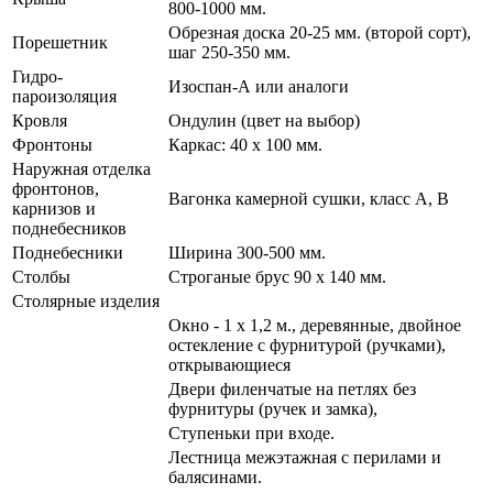
800-1000 мм.
Обрезная доска 20-25 мм. (второй сорт),
Порешетник
шаг 250-350 мм.
Гидро-
Изоспан-А или аналоги
пароизоляция
Кровля
Ондулин (цвет на выбор)
Фронтоны
Каркас: 40 х 100 мм.
Наружная отделка
фронтонов,
Вагонка камерной сушки, класс А, В
карнизов и
поднебесников
Поднебесники
Ширина 300-500 мм.
Столбы
Строганые брус 90 х 140 мм.
Столярные изделия
Окно - 1 х 1,2 м., деревянные, двойное
остекление с фурнитурой (ручками),
открывающиеся
Двери филенчатые на петлях без
фурнитуры (ручек и замка),
Ступеньки при входе.
Лестница межэтажная с перилами и
балясинами.