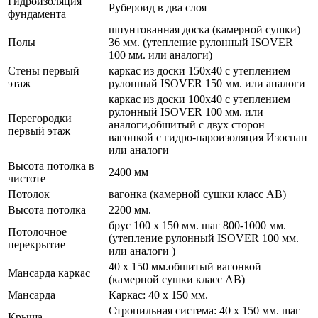
Гидроизоляция
Рубероид в два слоя
фундамента
шпунтованная доска (камерной сушки)
Полы
36 мм. (утепление рулонный ISOVER
100 мм. или аналоги)
Стены первый
каркас из доски 150х40 с утеплением
этаж
рулонный ISOVER 150 мм. или аналоги
каркас из доски 100х40 с утеплением
рулонный ISOVER 100 мм. или
Перегородки
аналоги,обшитый с двух сторон
первый этаж
вагонкой с гидро-пароизоляция Изоспан
или аналоги
Высота потолка в
2400 мм
чистоте
Потолок
вагонка (камерной сушки класс АВ)
Высота потолка
2200 мм.
брус 100 х 150 мм. шаг 800-1000 мм.
Потолочное
(утепление рулонный ISOVER 100 мм.
перекрытие
или аналоги )
40 х 150 мм.обшитый вагонкой
Мансарда каркас
(камерной сушки класс АВ)
Мансарда
Каркас: 40 х 150 мм.
Стропильная система: 40 х 150 мм. шаг
Крыша