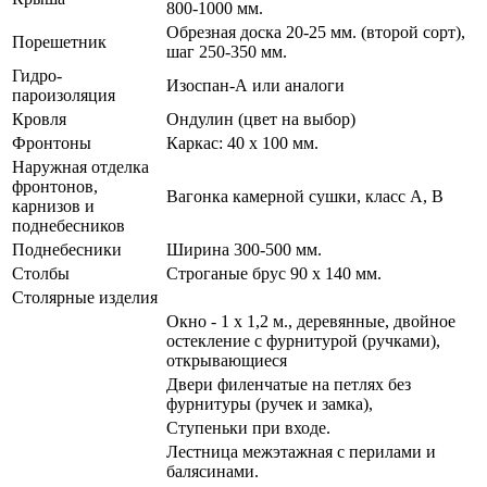
800-1000 мм.
Обрезная доска 20-25 мм. (второй сорт),
Порешетник
шаг 250-350 мм.
Гидро-
Изоспан-А или аналоги
пароизоляция
Кровля
Ондулин (цвет на выбор)
Фронтоны
Каркас: 40 х 100 мм.
Наружная отделка
фронтонов,
Вагонка камерной сушки, класс А, В
карнизов и
поднебесников
Поднебесники
Ширина 300-500 мм.
Столбы
Строганые брус 90 х 140 мм.
Столярные изделия
Окно - 1 х 1,2 м., деревянные, двойное
остекление с фурнитурой (ручками),
открывающиеся
Двери филенчатые на петлях без
фурнитуры (ручек и замка),
Ступеньки при входе.
Лестница межэтажная с перилами и
балясинами.