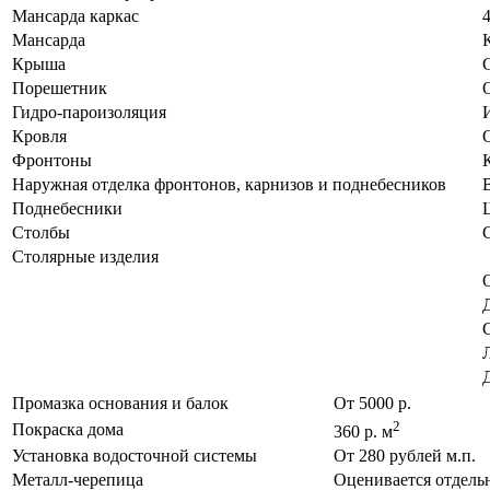
Мансарда каркас
Мансарда
К
Крыша
Порешетник
Гидро-пароизоляция
Кровля
Фронтоны
К
Наружная отделка фронтонов, карнизов и поднебесников
Поднебесники
Столбы
Столярные изделия
Промазка основания и балок
От 5000 р.
2
Покраска дома
360 р. м
Установка водосточной системы
От 280 рублей м.п.
Металл-черепица
Оценивается отдель