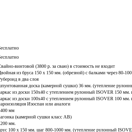
Бесплатно
Бесплатно
Свайно-винтовой (3800 р. за сваю) в стоимость не входит
Двойная из бруса 150 х 150 мм. (обрезной) с балками через 80-100
Рубероид в два слоя
шпунтованная доска (камерной сушки) 36 мм. (утепление рулон
каркас из доски 150х40 с утеплением рулонный ISOVER 150 мм. 
каркас из доски 100х40 с утеплением рулонный ISOVER 100 мм. 
пароизоляция Изоспан или аналоги
2400 мм
вагонка (камерной сушки класс АВ)
2200 мм.
брус 100 х 150 мм. шаг 800-1000 мм. (утепление рулонный ISOVE