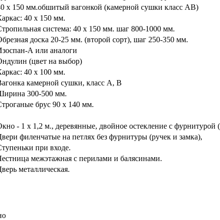
40 х 150 мм.обшитый вагонкой (камерной сушки класс АВ)
аркас: 40 х 150 мм.
Стропильная система: 40 х 150 мм. шаг 800-1000 мм.
Обрезная доска 20-25 мм. (второй сорт), шаг 250-350 мм.
Изоспан-А или аналоги
Ондулин (цвет на выбор)
аркас: 40 х 100 мм.
Вагонка камерной сушки, класс А, В
Ширина 300-500 мм.
Строганые брус 90 х 140 мм.
Окно - 1 х 1,2 м., деревянные, двойное остекление с фурнитурой
Двери филенчатые на петлях без фурнитуры (ручек и замка),
Ступеньки при входе.
Лестница межэтажная с перилами и балясинами.
Дверь металлическая.
но