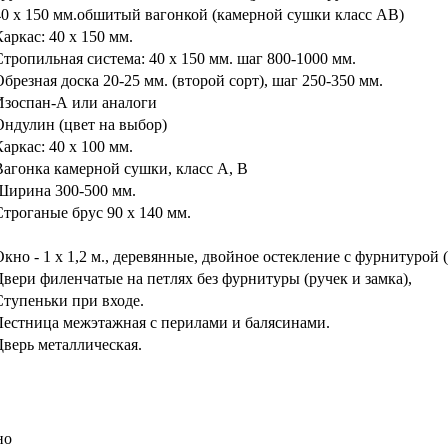
40 х 150 мм.обшитый вагонкой (камерной сушки класс АВ)
аркас: 40 х 150 мм.
Стропильная система: 40 х 150 мм. шаг 800-1000 мм.
Обрезная доска 20-25 мм. (второй сорт), шаг 250-350 мм.
Изоспан-А или аналоги
Ондулин (цвет на выбор)
аркас: 40 х 100 мм.
Вагонка камерной сушки, класс А, В
Ширина 300-500 мм.
Строганые брус 90 х 140 мм.
Окно - 1 х 1,2 м., деревянные, двойное остекление с фурнитурой
Двери филенчатые на петлях без фурнитуры (ручек и замка),
Ступеньки при входе.
Лестница межэтажная с перилами и балясинами.
Дверь металлическая.
но