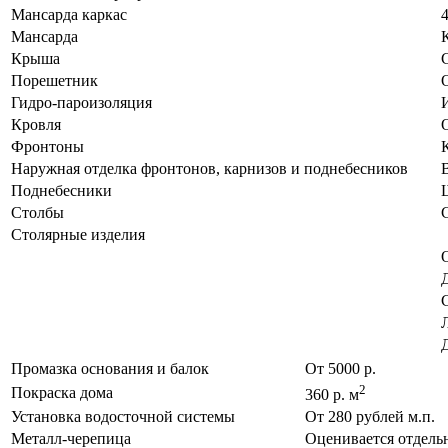
Мансарда каркас
Мансарда
К
Крыша
Порешетник
Гидро-пароизоляция
Кровля
Фронтоны
К
Наружная отделка фронтонов, карнизов и поднебесников
Поднебесники
Столбы
Столярные изделия
Промазка основания и балок
От 5000 р.
2
Покраска дома
360 р. м
Установка водосточной системы
От 280 рублей м.п.
Металл-черепица
Оценивается отдель