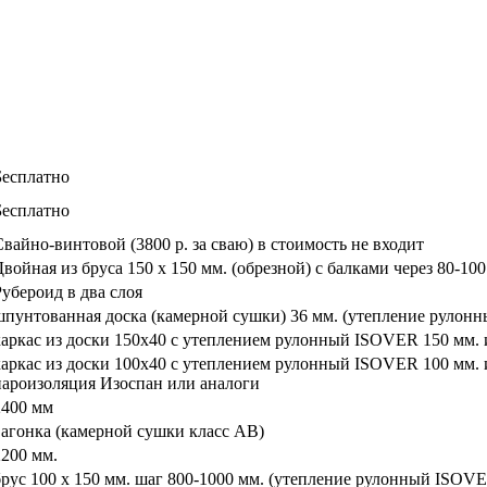
Бесплатно
Бесплатно
Свайно-винтовой (3800 р. за сваю) в стоимость не входит
Двойная из бруса 150 х 150 мм. (обрезной) с балками через 80-100
Рубероид в два слоя
шпунтованная доска (камерной сушки) 36 мм. (утепление рулон
каркас из доски 150х40 с утеплением рулонный ISOVER 150 мм. 
каркас из доски 100х40 с утеплением рулонный ISOVER 100 мм. 
пароизоляция Изоспан или аналоги
2400 мм
вагонка (камерной сушки класс АВ)
2200 мм.
брус 100 х 150 мм. шаг 800-1000 мм. (утепление рулонный ISOVE