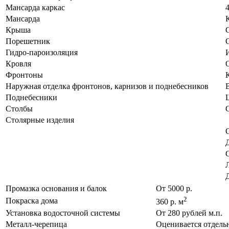
Мансарда каркас
Мансарда
К
Крыша
Порешетник
Гидро-пароизоляция
Кровля
Фронтоны
К
Наружная отделка фронтонов, карнизов и поднебесников
Поднебесники
Столбы
Столярные изделия
Промазка основания и балок
От 5000 р.
2
Покраска дома
360 р. м
Установка водосточной системы
От 280 рублей м.п.
Металл-черепица
Оценивается отдель