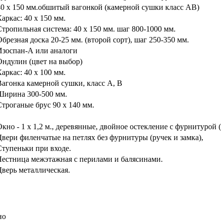
40 х 150 мм.обшитый вагонкой (камерной сушки класс АВ)
аркас: 40 х 150 мм.
Стропильная система: 40 х 150 мм. шаг 800-1000 мм.
Обрезная доска 20-25 мм. (второй сорт), шаг 250-350 мм.
Изоспан-А или аналоги
Ондулин (цвет на выбор)
аркас: 40 х 100 мм.
Вагонка камерной сушки, класс А, В
Ширина 300-500 мм.
Строганые брус 90 х 140 мм.
Окно - 1 х 1,2 м., деревянные, двойное остекление с фурнитурой
Двери филенчатые на петлях без фурнитуры (ручек и замка),
Ступеньки при входе.
Лестница межэтажная с перилами и балясинами.
Дверь металлическая.
но