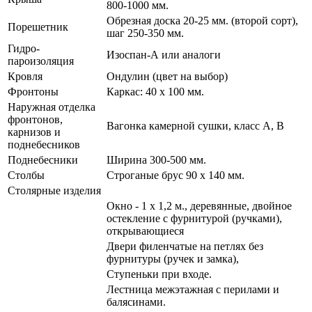
800-1000 мм.
Обрезная доска 20-25 мм. (второй сорт),
Порешетник
шаг 250-350 мм.
Гидро-
Изоспан-А или аналоги
пароизоляция
Кровля
Ондулин (цвет на выбор)
Фронтоны
Каркас: 40 х 100 мм.
Наружная отделка
фронтонов,
Вагонка камерной сушки, класс А, В
карнизов и
поднебесников
Поднебесники
Ширина 300-500 мм.
Столбы
Строганые брус 90 х 140 мм.
Столярные изделия
Окно - 1 х 1,2 м., деревянные, двойное
остекление с фурнитурой (ручками),
открывающиеся
Двери филенчатые на петлях без
фурнитуры (ручек и замка),
Ступеньки при входе.
Лестница межэтажная с перилами и
балясинами.