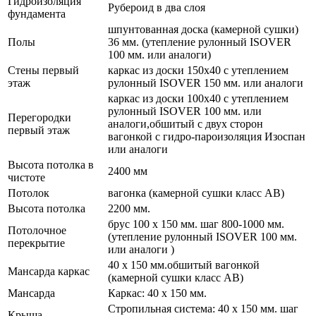
Гидроизоляция
Рубероид в два слоя
фундамента
шпунтованная доска (камерной сушки)
Полы
36 мм. (утепление рулонный ISOVER
100 мм. или аналоги)
Стены первый
каркас из доски 150х40 с утеплением
этаж
рулонный ISOVER 150 мм. или аналоги
каркас из доски 100х40 с утеплением
рулонный ISOVER 100 мм. или
Перегородки
аналоги,обшитый с двух сторон
первый этаж
вагонкой с гидро-пароизоляция Изоспан
или аналоги
Высота потолка в
2400 мм
чистоте
Потолок
вагонка (камерной сушки класс АВ)
Высота потолка
2200 мм.
брус 100 х 150 мм. шаг 800-1000 мм.
Потолочное
(утепление рулонный ISOVER 100 мм.
перекрытие
или аналоги )
40 х 150 мм.обшитый вагонкой
Мансарда каркас
(камерной сушки класс АВ)
Мансарда
Каркас: 40 х 150 мм.
Стропильная система: 40 х 150 мм. шаг
Крыша