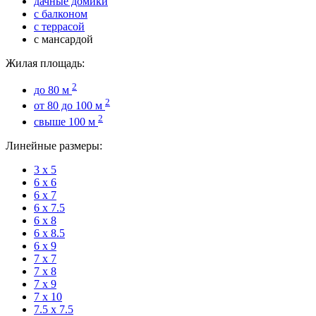
дачные домики
с балконом
с террасой
с мансардой
Жилая площадь:
2
до 80 м
2
от 80 до 100 м
2
свыше 100 м
Линейные размеры:
3 х 5
6 х 6
6 х 7
6 х 7.5
6 х 8
6 х 8.5
6 х 9
7 х 7
7 х 8
7 х 9
7 х 10
7.5 х 7.5