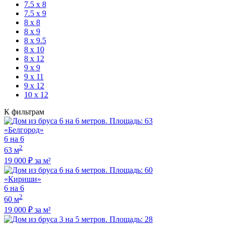
7.5 х 8
7.5 х 9
8 х 8
8 х 9
8 х 9.5
8 х 10
8 х 12
9 х 9
9 х 11
9 х 12
10 х 12
К фильтрам
«Белгород»
6 на 6
2
63 м
19 000 ₽ за м²
«Кириши»
6 на 6
2
60 м
19 000 ₽ за м²