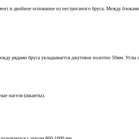
мент и
двойное основание
из нестроганого бруса. Между блокам
жду рядами бруса укладывается джутовое полотно 50мм. Углы с
ные нагеля (шканты).
кладываются с шагом 800-1000 мм.