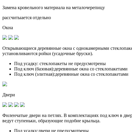
Замена кровельного материала на металочерепицу
рассчитыается отдельно
Окна
Открывающиеся деревянные окна с однокамерными стеклопакет
установливаются
ройки (усадочные бруски)
.
Под усадку:
стеклопакеты не предусмотрены
Под ключ (базовая):
деревянные окна со стеклопакетами
Под ключ (элитная):
деревянные окна со стеклопакетами
Двери
Филенчатые двери на петлях. В комплектациях под ключ в дв
ведут ступеньки, образующие подобие крыльца.
Под усадку:
двери не предусмотрены