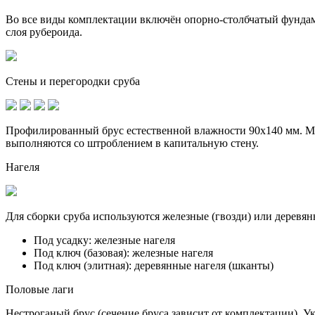
Во все виды комплектации включён опорно-столбчатый фунда
слоя рубероида.
Стены и перегородки сруба
Профилированный брус естественной влажности 90х140 мм. Ме
выполняются со штроблением в капитальную стену.
Нагеля
Для сборки сруба используются железные (гвозди) или деревян
Под усадку:
железные нагеля
Под ключ (базовая):
железные нагеля
Под ключ (элитная):
деревянные нагеля (шканты)
Половые лаги
Нестроганый брус (сечение бруса зависит от комплектации). У