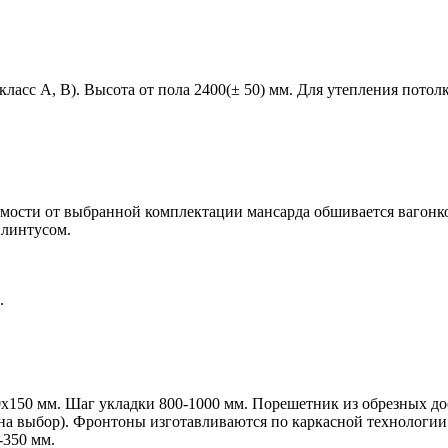
ласс A, B). Высота от пола 2400(± 50) мм. Для утепления потол
имости от выбранной комплектации мансарда обшивается вагонко
плинтусом.
.
.
0х150 мм.
Шаг укладки 800-1000 мм. Порешетник из обрезных дос
т на выбор). Фронтоны изготавливаются по каркасной технолог
-350 мм.