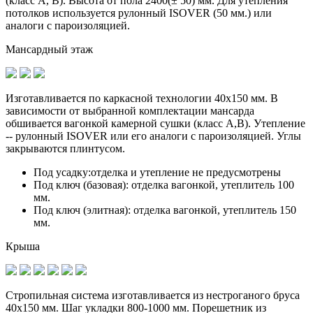
(класс A, B). Высота от пола 2400(± 50) мм. Для утепления
потолков используется рулонный ISOVER (50 мм.) или
аналоги с пароизоляцией.
Мансардный этаж
Изготавливается по
каркасной технологии 40х150 мм
. В
зависимости от выбранной комплектации мансарда
обшивается вагонкой камерной сушки (класс А,В). Утепление
-- рулонный ISOVER или его аналоги с пароизоляцией. Углы
закрываются плинтусом.
Под усадку:
отделка и утепление не предусмотрены
Под ключ (базовая):
отделка вагонкой, утеплитель 100
мм.
Под ключ (элитная):
отделка вагонкой, утеплитель 150
мм.
Крыша
Стропильная система изготавливается из
нестроганого бруса
40х150 мм.
Шаг укладки 800-1000 мм. Порешетник из