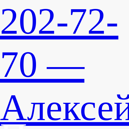
202-72-
70 —
Алексе