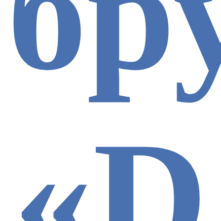
бр
«D