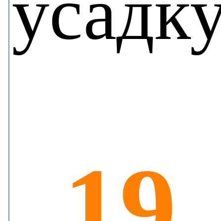
усадк
19