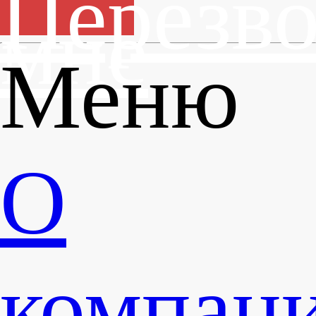
Перезв
мне
Меню
О
компан