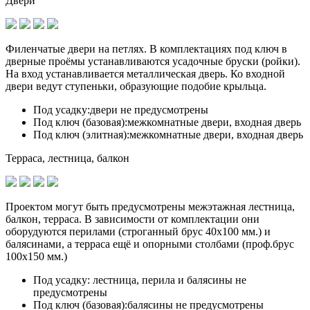
Двери
Филенчатые двери на петлях. В комплектациях под ключ в
дверные проёмы устанавливаются
усадочные бруски (ройки)
.
На вход устанавливается металлическая дверь. Ко входной
двери ведут ступеньки, образующие подобие крыльца.
Под усадку:
двери не предусмотрены
Под ключ (базовая):
межкомнатные двери, входная дверь
Под ключ (элитная):
межкомнатные двери, входная дверь
Терраса, лестница, балкон
Проектом могут быть предусмотрены межэтажная лестница,
балкон, терраса. В зависимости от комплектации они
оборудуются перилами (строганный брус 40х100 мм.) и
балясинами, а терраса ещё и опорными столбами (проф.брус
100х150 мм.)
Под усадку:
лестница, перила и балясины не
предусмотрены
Под ключ (базовая):
балясины не предусмотрены