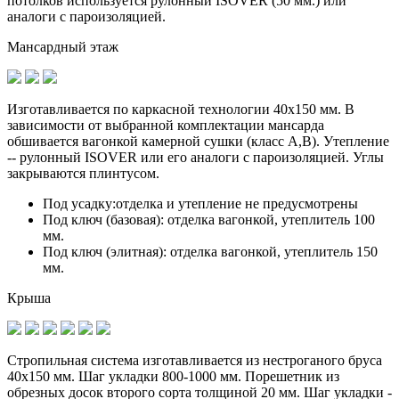
потолков используется рулонный ISOVER (50 мм.) или
аналоги с пароизоляцией.
Мансардный этаж
Изготавливается по
каркасной технологии 40х150 мм
. В
зависимости от выбранной комплектации мансарда
обшивается вагонкой камерной сушки (класс А,В). Утепление
-- рулонный ISOVER или его аналоги с пароизоляцией. Углы
закрываются плинтусом.
Под усадку:
отделка и утепление не предусмотрены
Под ключ (базовая):
отделка вагонкой, утеплитель 100
мм.
Под ключ (элитная):
отделка вагонкой, утеплитель 150
мм.
Крыша
Стропильная система изготавливается из
нестроганого бруса
40х150 мм.
Шаг укладки 800-1000 мм. Порешетник из
обрезных досок второго сорта толщиной 20 мм. Шаг укладки -