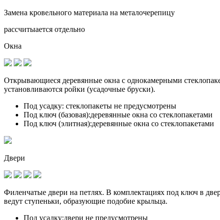
Замена кровельного материала на металочерепицу
рассчитыается отдельно
Окна
Открывающиеся деревянные окна с однокамерными стеклопакет
установливаются
ройки (усадочные бруски)
.
Под усадку:
стеклопакеты не предусмотрены
Под ключ (базовая):
деревянные окна со стеклопакетами
Под ключ (элитная):
деревянные окна со стеклопакетами
Двери
Филенчатые двери на петлях. В комплектациях под ключ в дв
ведут ступеньки, образующие подобие крыльца.
Под усадку:
двери не предусмотрены