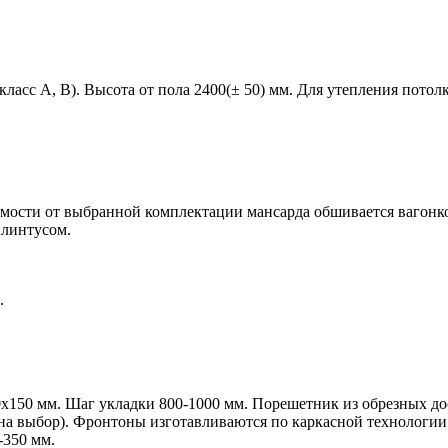
ласс A, B). Высота от пола 2400(± 50) мм. Для утепления потол
имости от выбранной комплектации мансарда обшивается вагонко
плинтусом.
.
.
0х150 мм.
Шаг укладки 800-1000 мм. Порешетник из обрезных дос
т на выбор). Фронтоны изготавливаются по каркасной технолог
-350 мм.