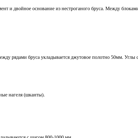
мент и
двойное основание
из нестроганого бруса. Между блокам
жду рядами бруса укладывается джутовое полотно 50мм. Углы с
ные нагеля (шканты).
кладываются с шагом 800-1000 мм.