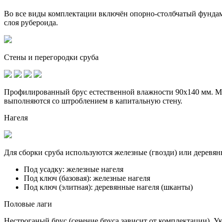
Во все виды комплектации включён опорно-столбчатый фунда
слоя рубероида.
Стены и перегородки сруба
Профилированный брус естественной влажности 90х140 мм. Ме
выполняются со штроблением в капитальную стену.
Нагеля
Для сборки сруба используются железные (гвозди) или деревян
Под усадку:
железные нагеля
Под ключ (базовая):
железные нагеля
Под ключ (элитная):
деревянные нагеля (шканты)
Половые лаги
Нестроганый брус (сечение бруса зависит от комплектации). У