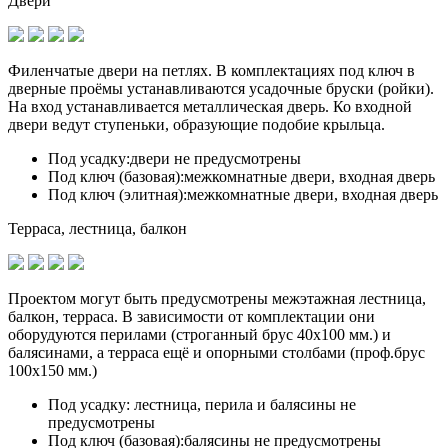
Двери
Филенчатые двери на петлях. В комплектациях под ключ в
дверные проёмы устанавливаются
усадочные бруски (ройки)
.
На вход устанавливается металлическая дверь. Ко входной
двери ведут ступеньки, образующие подобие крыльца.
Под усадку:
двери не предусмотрены
Под ключ (базовая):
межкомнатные двери, входная дверь
Под ключ (элитная):
межкомнатные двери, входная дверь
Терраса, лестница, балкон
Проектом могут быть предусмотрены межэтажная лестница,
балкон, терраса. В зависимости от комплектации они
оборудуются перилами (строганный брус 40х100 мм.) и
балясинами, а терраса ещё и опорными столбами (проф.брус
100х150 мм.)
Под усадку:
лестница, перила и балясины не
предусмотрены
Под ключ (базовая):
балясины не предусмотрены