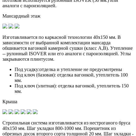
потолков используется рулонный ISOVER (50 мм.) или
аналоги с пароизоляцией.
Мансардный этаж
Изготавливается по
каркасной технологии 40х150 мм
. В
зависимости от выбранной комплектации мансарда
обшивается вагонкой камерной сушки (класс А,В). Утепление
-- рулонный ISOVER или его аналоги с пароизоляцией. Углы
закрываются плинтусом.
Под усадку:
отделка и утепление не предусмотрены
Под ключ (базовая):
отделка вагонкой, утеплитель 100
мм.
Под ключ (элитная):
отделка вагонкой, утеплитель 150
мм.
Крыша
Стропильная система изготавливается из
нестроганого бруса
40х150 мм.
Шаг укладки 800-1000 мм. Порешетник из
обрезных досок второго сорта толщиной 20 мм. Шаг укладки -