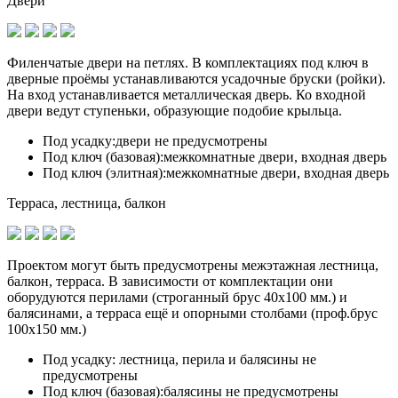
Двери
Филенчатые двери на петлях. В комплектациях под ключ в
дверные проёмы устанавливаются
усадочные бруски (ройки)
.
На вход устанавливается металлическая дверь. Ко входной
двери ведут ступеньки, образующие подобие крыльца.
Под усадку:
двери не предусмотрены
Под ключ (базовая):
межкомнатные двери, входная дверь
Под ключ (элитная):
межкомнатные двери, входная дверь
Терраса, лестница, балкон
Проектом могут быть предусмотрены межэтажная лестница,
балкон, терраса. В зависимости от комплектации они
оборудуются перилами (строганный брус 40х100 мм.) и
балясинами, а терраса ещё и опорными столбами (проф.брус
100х150 мм.)
Под усадку:
лестница, перила и балясины не
предусмотрены
Под ключ (базовая):
балясины не предусмотрены