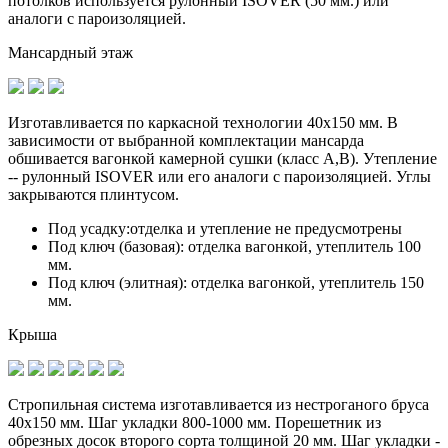
потолков используется рулонный ISOVER (50 мм.) или
аналоги с пароизоляцией.
Мансардный этаж
Изготавливается по
каркасной технологии 40х150 мм
. В
зависимости от выбранной комплектации мансарда
обшивается вагонкой камерной сушки (класс А,В). Утепление
-- рулонный ISOVER или его аналоги с пароизоляцией. Углы
закрываются плинтусом.
Под усадку:
отделка и утепление не предусмотрены
Под ключ (базовая):
отделка вагонкой, утеплитель 100
мм.
Под ключ (элитная):
отделка вагонкой, утеплитель 150
мм.
Крыша
Стропильная система изготавливается из
нестроганого бруса
40х150 мм.
Шаг укладки 800-1000 мм. Порешетник из
обрезных досок второго сорта толщиной 20 мм. Шаг укладки -