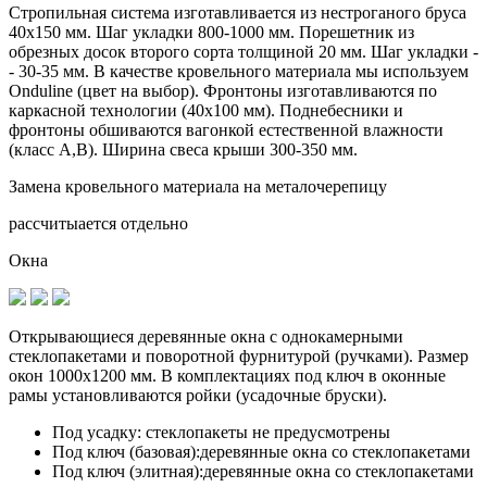
Стропильная система изготавливается из
нестроганого бруса
40х150 мм.
Шаг укладки 800-1000 мм. Порешетник из
обрезных досок второго сорта толщиной 20 мм. Шаг укладки -
- 30-35 мм. В качестве кровельного материала мы используем
Onduline (цвет на выбор). Фронтоны изготавливаются по
каркасной технологии (40х100 мм). Поднебесники и
фронтоны обшиваются вагонкой естественной влажности
(класс А,В). Ширина свеса крыши 300-350 мм.
Замена кровельного материала на металочерепицу
рассчитыается отдельно
Окна
Открывающиеся деревянные окна с однокамерными
стеклопакетами и поворотной фурнитурой (ручками). Размер
окон 1000х1200 мм. В комплектациях под ключ в оконные
рамы установливаются
ройки (усадочные бруски)
.
Под усадку:
стеклопакеты не предусмотрены
Под ключ (базовая):
деревянные окна со стеклопакетами
Под ключ (элитная):
деревянные окна со стеклопакетами