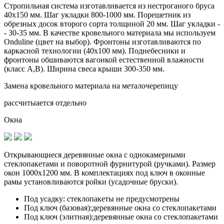
Стропильная система изготавливается из
нестроганого бруса
40х150 мм.
Шаг укладки 800-1000 мм. Порешетник из
обрезных досок второго сорта толщиной 20 мм. Шаг укладки -
- 30-35 мм. В качестве кровельного материала мы используем
Onduline (цвет на выбор). Фронтоны изготавливаются по
каркасной технологии (40х100 мм). Поднебесники и
фронтоны обшиваются вагонкой естественной влажности
(класс А,В). Ширина свеса крыши 300-350 мм.
Замена кровельного материала на металочерепицу
рассчитыается отдельно
Окна
Открывающиеся деревянные окна с однокамерными
стеклопакетами и поворотной фурнитурой (ручками). Размер
окон 1000х1200 мм. В комплектациях под ключ в оконные
рамы установливаются
ройки (усадочные бруски)
.
Под усадку:
стеклопакеты не предусмотрены
Под ключ (базовая):
деревянные окна со стеклопакетами
Под ключ (элитная):
деревянные окна со стеклопакетами