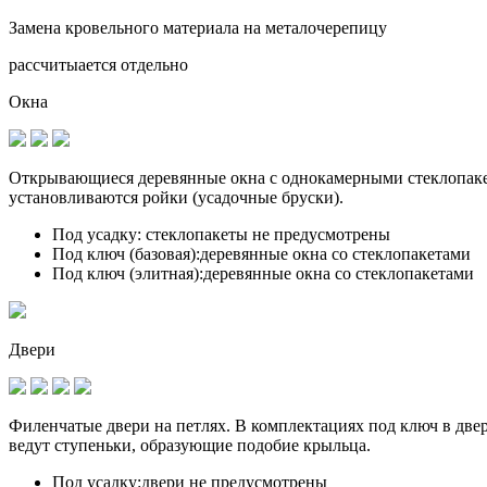
Замена кровельного материала на металочерепицу
рассчитыается отдельно
Окна
Открывающиеся деревянные окна с однокамерными стеклопакет
установливаются
ройки (усадочные бруски)
.
Под усадку:
стеклопакеты не предусмотрены
Под ключ (базовая):
деревянные окна со стеклопакетами
Под ключ (элитная):
деревянные окна со стеклопакетами
Двери
Филенчатые двери на петлях. В комплектациях под ключ в дв
ведут ступеньки, образующие подобие крыльца.
Под усадку:
двери не предусмотрены