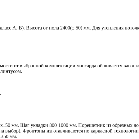
ласс A, B). Высота от пола 2400(± 50) мм. Для утепления потол
имости от выбранной комплектации мансарда обшивается вагонко
плинтусом.
.
.
0х150 мм.
Шаг укладки 800-1000 мм. Порешетник из обрезных дос
т на выбор). Фронтоны изготавливаются по каркасной технолог
-350 мм.