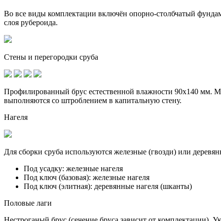
Во все виды комплектации включён опорно-столбчатый фунда
слоя рубероида.
Стены и перегородки сруба
Профилированный брус естественной влажности 90х140 мм. Ме
выполняются со штроблением в капитальную стену.
Нагеля
Для сборки сруба используются железные (гвозди) или деревян
Под усадку:
железные нагеля
Под ключ (базовая):
железные нагеля
Под ключ (элитная):
деревянные нагеля (шканты)
Половые лаги
Нестроганый брус (сечение бруса зависит от комплектации). У