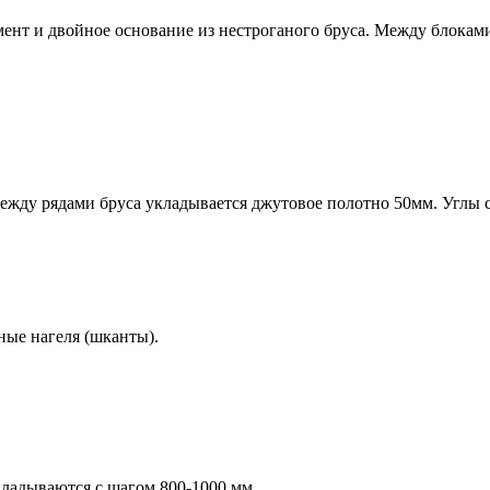
мент и
двойное основание
из нестроганого бруса. Между блокам
жду рядами бруса укладывается джутовое полотно 50мм. Углы с
ные нагеля (шканты).
кладываются с шагом 800-1000 мм.