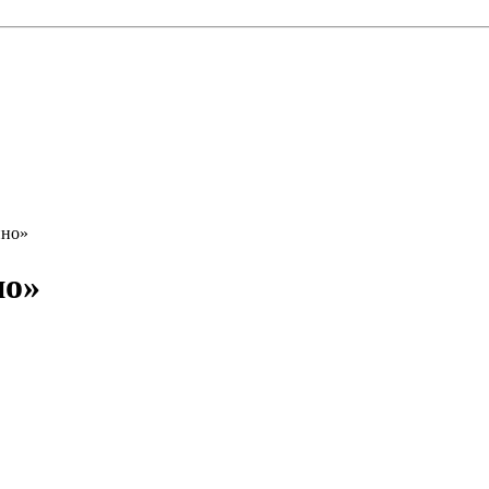
ино»
но»