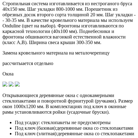
Стропильная система изготавливается из
нестроганого бруса
40х150 мм.
Шаг укладки 800-1000 мм. Порешетник из
обрезных досок второго сорта толщиной 20 мм. Шаг укладки -
- 30-35 мм. В качестве кровельного материала мы используем
Onduline (цвет на выбор). Фронтоны изготавливаются по
каркасной технологии (40х100 мм). Поднебесники и
фронтоны обшиваются вагонкой естественной влажности
(класс А,В). Ширина свеса крыши 300-350 мм.
Замена кровельного материала на металочерепицу
рассчитыается отдельно
Окна
Открывающиеся деревянные окна с однокамерными
стеклопакетами и поворотной фурнитурой (ручками). Размер
окон 1000х1200 мм. В комплектациях под ключ в оконные
рамы установливаются
ройки (усадочные бруски)
.
Под усадку:
стеклопакеты не предусмотрены
Под ключ (базовая):
деревянные окна со стеклопакетами
Под ключ (элитная):
деревянные окна со стеклопакетами