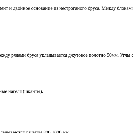
мент и
двойное основание
из нестроганого бруса. Между блокам
жду рядами бруса укладывается джутовое полотно 50мм. Углы с
ные нагеля (шканты).
кладываются с шагом 800-1000 мм.