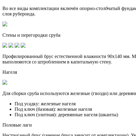
Во все виды комплектации включён опорно-столбчатый фунда
слоя рубероида.
Стены и перегородки сруба
Профилированный брус естественной влажности 90х140 мм. Ме
выполняются со штроблением в капитальную стену.
Нагеля
Для сборки сруба используются железные (гвозди) или деревян
Под усадку:
железные нагеля
Под ключ (базовая):
железные нагеля
Под ключ (элитная):
деревянные нагеля (шканты)
Половые лаги
Нестроганый брус (сечение бруса зависит от комплектации). У