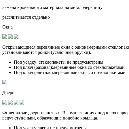
Замена кровельного материала на металочерепицу
рассчитыается отдельно
Окна
Открывающиеся деревянные окна с однокамерными стеклопакет
установливаются
ройки (усадочные бруски)
.
Под усадку:
стеклопакеты не предусмотрены
Под ключ (базовая):
деревянные окна со стеклопакетами
Под ключ (элитная):
деревянные окна со стеклопакетами
Двери
Филенчатые двери на петлях. В комплектациях под ключ в дв
ведут ступеньки, образующие подобие крыльца.
Под усадку:
двери не предусмотрены