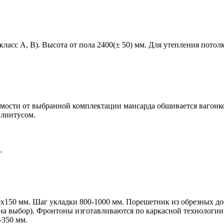
ласс A, B). Высота от пола 2400(± 50) мм. Для утепления потол
имости от выбранной комплектации мансарда обшивается вагонко
плинтусом.
.
.
0х150 мм.
Шаг укладки 800-1000 мм. Порешетник из обрезных дос
т на выбор). Фронтоны изготавливаются по каркасной технолог
-350 мм.