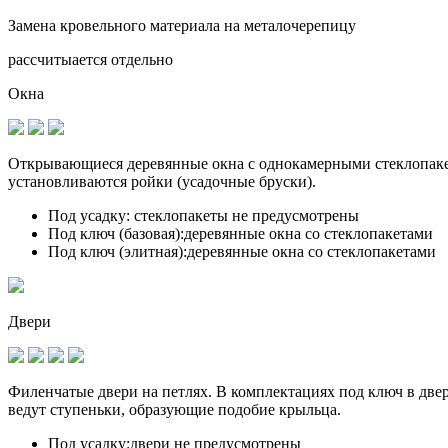
Замена кровельного материала на металочерепицу
рассчитыается отдельно
Окна
Открывающиеся деревянные окна с однокамерными стеклопакет
установливаются
ройки (усадочные бруски)
.
Под усадку:
стеклопакеты не предусмотрены
Под ключ (базовая):
деревянные окна со стеклопакетами
Под ключ (элитная):
деревянные окна со стеклопакетами
Двери
Филенчатые двери на петлях. В комплектациях под ключ в дв
ведут ступеньки, образующие подобие крыльца.
Под усадку:
двери не предусмотрены