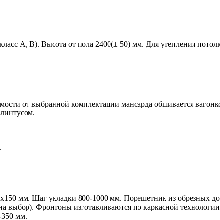
ласс A, B). Высота от пола 2400(± 50) мм. Для утепления потол
имости от выбранной комплектации мансарда обшивается вагонко
плинтусом.
.
.
0х150 мм.
Шаг укладки 800-1000 мм. Порешетник из обрезных дос
т на выбор). Фронтоны изготавливаются по каркасной технолог
-350 мм.