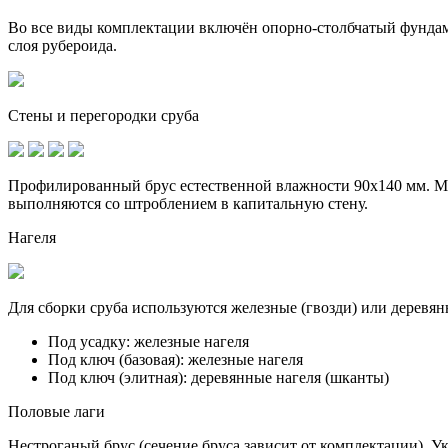
Во все виды комплектации включён опорно-столбчатый фунда
слоя рубероида.
Стены и перегородки сруба
Профилированный брус естественной влажности 90х140 мм. Ме
выполняются со штроблением в капитальную стену.
Нагеля
Для сборки сруба используются железные (гвозди) или деревян
Под усадку:
железные нагеля
Под ключ (базовая):
железные нагеля
Под ключ (элитная):
деревянные нагеля (шканты)
Половые лаги
Нестроганый брус (сечение бруса зависит от комплектации). У