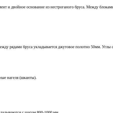
мент и
двойное основание
из нестроганого бруса. Между блокам
жду рядами бруса укладывается джутовое полотно 50мм. Углы с
ные нагеля (шканты).
кладываются с шагом 800-1000 мм.