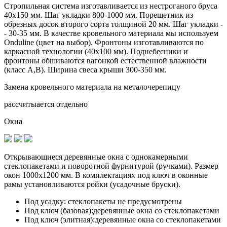
Стропильная система изготавливается из
нестроганого бруса
40х150 мм.
Шаг укладки 800-1000 мм. Порешетник из
обрезных досок второго сорта толщиной 20 мм. Шаг укладки -
- 30-35 мм. В качестве кровельного материала мы используем
Onduline (цвет на выбор). Фронтоны изготавливаются по
каркасной технологии (40х100 мм). Поднебесники и
фронтоны обшиваются вагонкой естественной влажности
(класс А,В). Ширина свеса крыши 300-350 мм.
Замена кровельного материала на металочерепицу
рассчитыается отдельно
Окна
Открывающиеся деревянные окна с однокамерными
стеклопакетами и поворотной фурнитурой (ручками). Размер
окон 1000х1200 мм. В комплектациях под ключ в оконные
рамы установливаются
ройки (усадочные бруски)
.
Под усадку:
стеклопакеты не предусмотрены
Под ключ (базовая):
деревянные окна со стеклопакетами
Под ключ (элитная):
деревянные окна со стеклопакетами