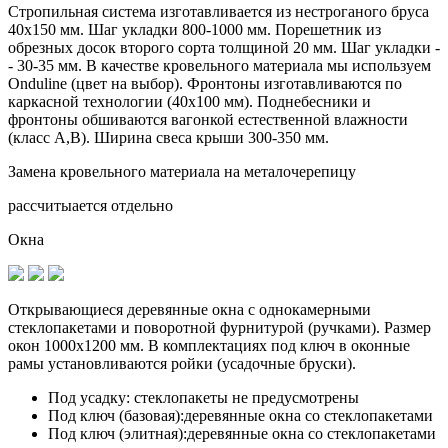
Стропильная система изготавливается из
нестроганого бруса
40х150 мм.
Шаг укладки 800-1000 мм. Порешетник из
обрезных досок второго сорта толщиной 20 мм. Шаг укладки -
- 30-35 мм. В качестве кровельного материала мы используем
Onduline (цвет на выбор). Фронтоны изготавливаются по
каркасной технологии (40х100 мм). Поднебесники и
фронтоны обшиваются вагонкой естественной влажности
(класс А,В). Ширина свеса крыши 300-350 мм.
Замена кровельного материала на металочерепицу
рассчитыается отдельно
Окна
Открывающиеся деревянные окна с однокамерными
стеклопакетами и поворотной фурнитурой (ручками). Размер
окон 1000х1200 мм. В комплектациях под ключ в оконные
рамы установливаются
ройки (усадочные бруски)
.
Под усадку:
стеклопакеты не предусмотрены
Под ключ (базовая):
деревянные окна со стеклопакетами
Под ключ (элитная):
деревянные окна со стеклопакетами