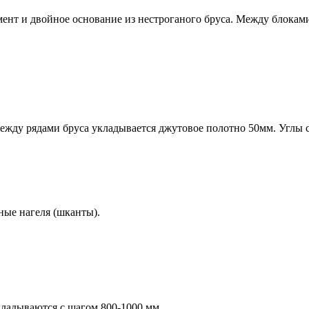
мент и
двойное основание
из нестроганого бруса. Между блокам
жду рядами бруса укладывается джутовое полотно 50мм. Углы с
ные нагеля (шканты).
кладываются с шагом 800-1000 мм.