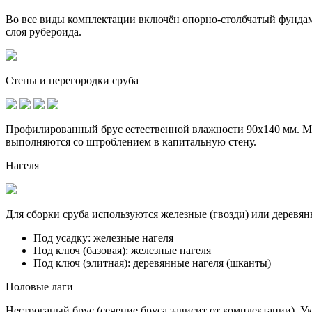
Во все виды комплектации включён опорно-столбчатый фунда
слоя рубероида.
Стены и перегородки сруба
Профилированный брус естественной влажности 90х140 мм. Ме
выполняются со штроблением в капитальную стену.
Нагеля
Для сборки сруба используются железные (гвозди) или деревян
Под усадку:
железные нагеля
Под ключ (базовая):
железные нагеля
Под ключ (элитная):
деревянные нагеля (шканты)
Половые лаги
Нестроганый брус (сечение бруса зависит от комплектации). У