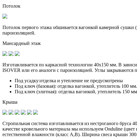
Потолок
Потолок первого этажа обшивается вагонкой камерной сушки (к
пароизоляцией.
Мансардный этаж
Изготавливается по
каркасной технологии 40х150 мм
. В завис
ISOVER или его аналоги с пароизоляцией. Углы закрываются 
Под усадку:
отделка и утепление не предусмотрены
Под ключ (базовая):
отделка вагонкой, утеплитель 100 мм
Под ключ (элитная):
отделка вагонкой, утеплитель 150 мм
Крыша
Стропильная система изготавливается из
нестроганого бруса 4
качестве кровельного материала мы используем Onduline (цве
естественной влажности (класс А,В). Ширина свеса крыши 300