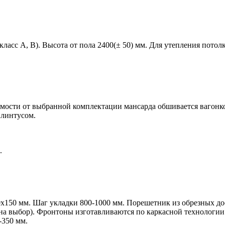
ласс A, B). Высота от пола 2400(± 50) мм. Для утепления потол
имости от выбранной комплектации мансарда обшивается вагонко
плинтусом.
.
.
0х150 мм.
Шаг укладки 800-1000 мм. Порешетник из обрезных дос
т на выбор). Фронтоны изготавливаются по каркасной технолог
-350 мм.