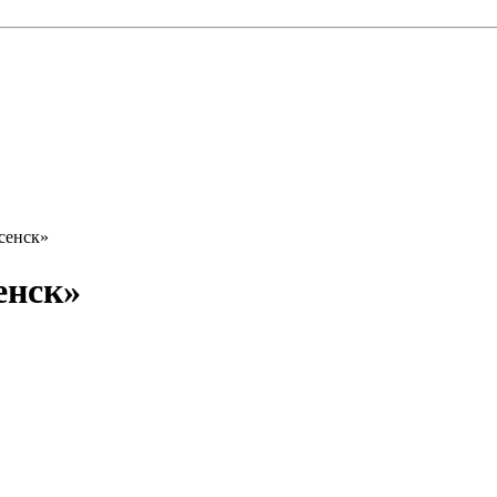
сенск»
енск»