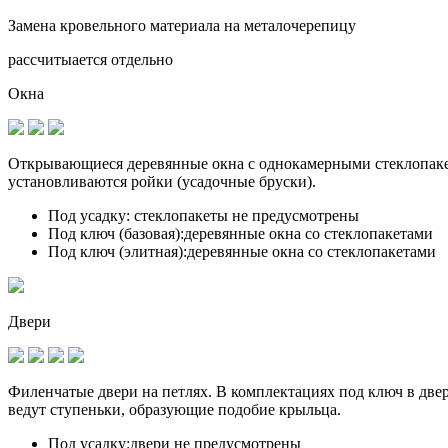
Замена кровельного материала на металочерепицу
рассчитыается отдельно
Окна
Открывающиеся деревянные окна с однокамерными стеклопакет
установливаются
ройки (усадочные бруски)
.
Под усадку:
стеклопакеты не предусмотрены
Под ключ (базовая):
деревянные окна со стеклопакетами
Под ключ (элитная):
деревянные окна со стеклопакетами
Двери
Филенчатые двери на петлях. В комплектациях под ключ в дв
ведут ступеньки, образующие подобие крыльца.
Под усадку:
двери не предусмотрены