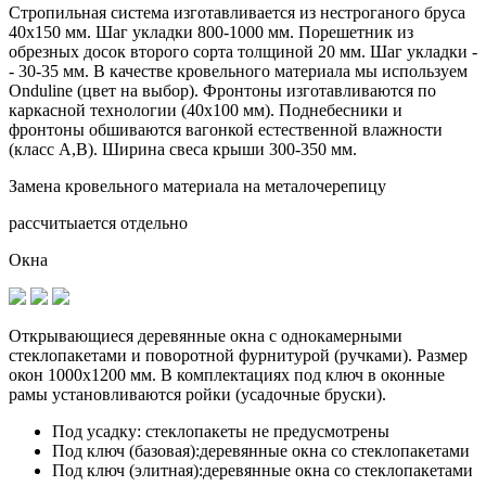
Стропильная система изготавливается из
нестроганого бруса
40х150 мм.
Шаг укладки 800-1000 мм. Порешетник из
обрезных досок второго сорта толщиной 20 мм. Шаг укладки -
- 30-35 мм. В качестве кровельного материала мы используем
Onduline (цвет на выбор). Фронтоны изготавливаются по
каркасной технологии (40х100 мм). Поднебесники и
фронтоны обшиваются вагонкой естественной влажности
(класс А,В). Ширина свеса крыши 300-350 мм.
Замена кровельного материала на металочерепицу
рассчитыается отдельно
Окна
Открывающиеся деревянные окна с однокамерными
стеклопакетами и поворотной фурнитурой (ручками). Размер
окон 1000х1200 мм. В комплектациях под ключ в оконные
рамы установливаются
ройки (усадочные бруски)
.
Под усадку:
стеклопакеты не предусмотрены
Под ключ (базовая):
деревянные окна со стеклопакетами
Под ключ (элитная):
деревянные окна со стеклопакетами