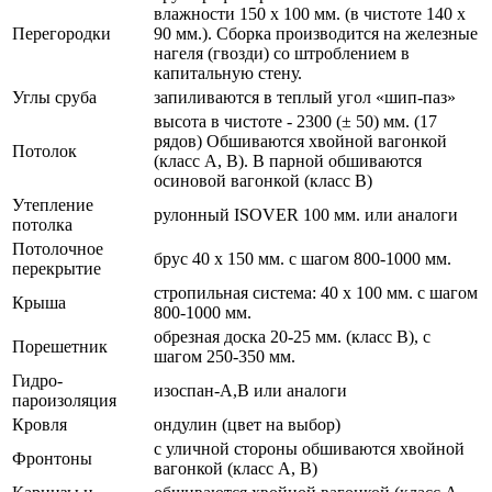
влажности 150 х 100 мм. (в чистоте 140 х
Перегородки
90 мм.). Сборка производится на железные
нагеля (гвозди) со штроблением в
капитальную стену.
Углы сруба
запиливаются в теплый угол «шип-паз»
высота в чистоте - 2300 (± 50) мм. (17
рядов) Обшиваются хвойной вагонкой
Потолок
(класс А, В). В парной обшиваются
осиновой вагонкой (класс В)
Утепление
рулонный ISOVER 100 мм. или аналоги
потолка
Потолочное
брус 40 х 150 мм. с шагом 800-1000 мм.
перекрытие
стропильная система: 40 х 100 мм. с шагом
Крыша
800-1000 мм.
обрезная доска 20-25 мм. (класс В), с
Порешетник
шагом 250-350 мм.
Гидро-
изоспан-А,В или аналоги
пароизоляция
Кровля
ондулин (цвет на выбор)
с уличной стороны обшиваются хвойной
Фронтоны
вагонкой (класс А, В)