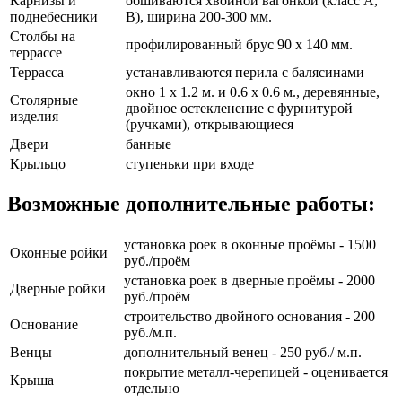
Карнизы и
обшиваются хвойной вагонкой (класс А,
поднебесники
В), ширина 200-300 мм.
Столбы на
профилированный брус 90 х 140 мм.
террассе
Террасса
устанавливаются перила с балясинами
окно 1 х 1.2 м. и 0.6 х 0.6 м., деревянные,
Столярные
двойное остекленение с фурнитурой
изделия
(ручками), открывающиеся
Двери
банные
Крыльцо
ступеньки при входе
Возможные дополнительные работы:
установка роек в оконные проёмы - 1500
Оконные ройки
руб./проём
установка роек в дверные проёмы - 2000
Дверные ройки
руб./проём
строительство двойного основания - 200
Основание
руб./м.п.
Венцы
дополнительный венец - 250 руб./ м.п.
покрытие металл-черепицей - оценивается
Крыша
отдельно