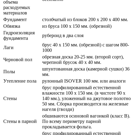
объема
расходуемых
материалов
Фундамент
столбчатый из блоков 200 х 200 х 400 мм.
Обвязка
из бруса 100 х 150 мм. (обрезной)
Гидроизоляция
рубероид в два слоя
фундамента
брус 40 х 150 мм. (обрезной) с шагом 800-
Лаги
1000
обрезная доска 20-25 мм. (второй сорт),
Черновой пол
черепной брусок 40 х 40 мм.
шпунтованная доска (камерной сушки) 36
Полы
мм.
Утепление пола
рулонный ISOVER 100 мм. или аналоги
брус профилированный естественной
влажности 100 х 150 мм. (в чистоте 90 х
Стены
140 мм.), уложенный на джутовое полотно
50 мм. Сборка производится на железные
нагеля (гвозди)
обшиваются осиновой вагонкой (класс В).
Стены в парной
По всему периметру парной
прокладывается фольга.
брус профилированный естественной