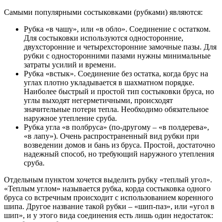
Самыми популярными состыковками (рубками) являются:
Рубка «в чашу», или «в обло». Соединение с остатком.
Для состыковки используются односторонние,
двухсторонние и четырехсторонние замочные пазы. Для
рубки с односторонними пазами нужны минимальные
затраты усилий и времени.
Рубка «встык». Соединение без остатка, когда брус на
углах плотно укладывается в шахматном порядке.
Наиболее быстрый и простой тип состыковки бруса, но
углы выходят негерметичными, происходят
значительные потери тепла. Необходимо обязательное
наружное утепление сруба.
Рубка угла «в полбруса» (по-другому – «в полдерева»,
«в лапу»). Очень распространенный вид рубки при
возведении домов и бань из бруса. Простой, достаточно
надежный способ, но требующий наружного утепления
сруба.
Отдельным пунктом хочется выделить рубку «теплый угол».
«Теплым углом» называется рубка, корда состыковка одного
бруса со встречным происходит с использованием коренного
шипа. Другое название такой рубки – «шип-паз», или «угол в
шип», и у этого вида соединения есть лишь один недостаток: