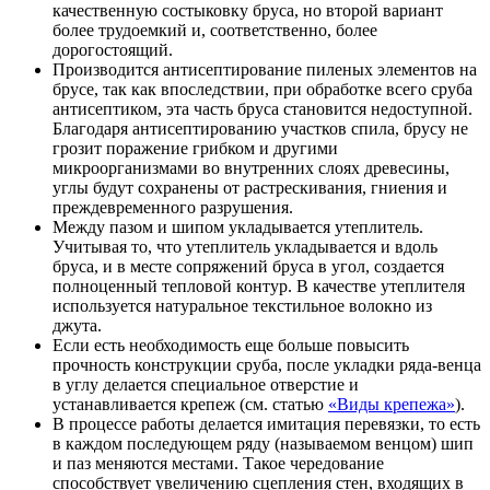
качественную состыковку бруса, но второй вариант
более трудоемкий и, соответственно, более
дорогостоящий.
Производится антисептирование пиленых элементов на
брусе, так как впоследствии, при обработке всего сруба
антисептиком, эта часть бруса становится недоступной.
Благодаря антисептированию участков спила, брусу не
грозит поражение грибком и другими
микроорганизмами во внутренних слоях древесины,
углы будут сохранены от растрескивания, гниения и
преждевременного разрушения.
Между пазом и шипом укладывается утеплитель.
Учитывая то, что утеплитель укладывается и вдоль
бруса, и в месте сопряжений бруса в угол, создается
полноценный тепловой контур. В качестве утеплителя
используется натуральное текстильное волокно из
джута.
Если есть необходимость еще больше повысить
прочность конструкции сруба, после укладки ряда-венца
в углу делается специальное отверстие и
устанавливается крепеж (см. статью
«Виды крепежа»
).
В процессе работы делается имитация перевязки, то есть
в каждом последующем ряду (называемом венцом) шип
и паз меняются местами. Такое чередование
способствует увеличению сцепления стен, входящих в