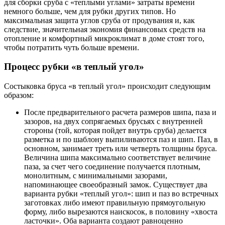
для сборки сруба с «теплыми углами» затраты времени
немного больше, чем для рубки других типов. Но
максимальная защита углов сруба от продувания и, как
следствие, значительная экономия финансовых средств на
отопление и комфортный микроклимат в доме стоят того,
чтобы потратить чуть больше времени.
Процесс рубки «в теплый угол»
Состыковка бруса «в теплый угол» происходит следующим
образом:
После предварительного расчета размеров шипа, паза и
зазоров, на двух сопрягаемых брусьях с внутренней
стороны (той, которая пойдет внутрь сруба) делается
разметка и по шаблону выпиливаются паз и шип. Паз, в
основном, занимает треть или четверть толщины бруса.
Величина шипа максимально соответствует величине
паза, за счет чего соединение получается плотным,
монолитным, с минимальными зазорами,
напоминающее своеобразный замок. Существует два
варианта рубки «теплый угол»: шип и паз во встречных
заготовках либо имеют правильную прямоугольную
форму, либо вырезаются наискосок, в половину «хвоста
ласточки». Оба варианта создают равноценно