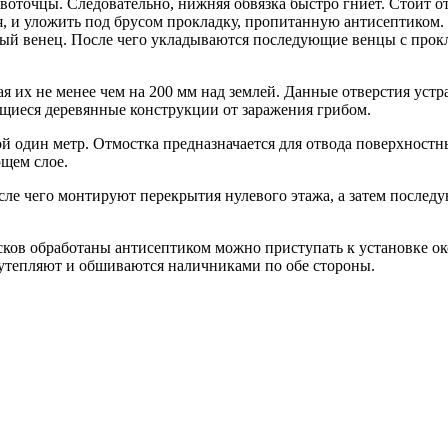
воточцы. Следовательно, нижняя обвязка быстро гниет. Стоит о
я, и уложить под брусом прокладку, пропитанную антисептиком.
вый венец. После чего укладываются последующие венцы с прокл
я их не менее чем на 200 мм над землей. Данные отверстия уст
щиеся деревянные конструкции от заражения грибом.
 один метр. Отмостка предназначается для отвода поверхност
ющем слое.
сле чего монтируют перекрытия нулевого этажа, а затем послед
ков обработаны антисептиком можно приступать к установке око
 утепляют и обшиваются наличниками по обе стороны.