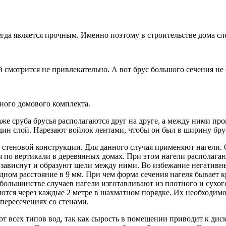
егда является прочным. Именно поэтому в строительстве дома сл
смотрится не привлекательно. А вот брус большого сечения не
нного домового комплекта.
же сруба брусья располагаются друг на друге, а между ними пр
ин слой. Нарезают войлок лентами, чтобы он был в ширину брусь
и стеновой конструкции. Для данного случая применяют нагели.
по вертикали в деревянных домах. При этом нагели располагаю
я зависнут и образуют щели между ними. Во избежание негативн
ном расстояние в 9 мм. При чем форма сечения нагеля бывает к
большинстве случаев нагели изготавливают из плотного и сухого
ются через каждые 2 метре в шахматном порядке. Их необходимо
 пересечениях со стенами.
от всех типов вод, так как сырость в помещении приводит к ди