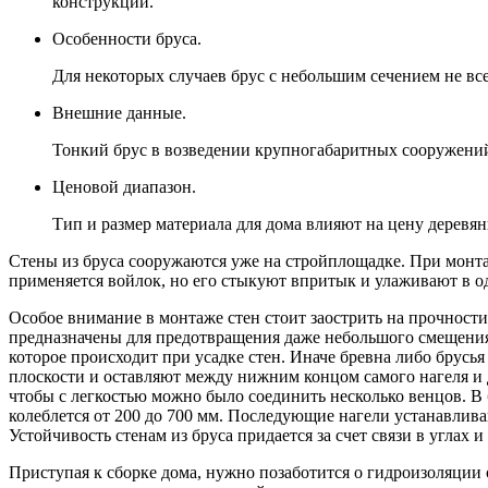
конструкции.
Особенности бруса.
Для некоторых случаев брус с небольшим сечением не вс
Внешние данные.
Тонкий брус в возведении крупногабаритных сооружений 
Ценовой диапазон.
Тип и размер материала для дома влияют на цену деревя
Стены из бруса сооружаются уже на стройплощадке. При монта
применяется войлок, но его стыкуют впритык и улаживают в од
Особое внимание в монтаже стен стоит заострить на прочност
предназначены для предотвращения даже небольшого смещения 
которое происходит при усадке стен. Иначе бревна либо брусь
плоскости и оставляют между нижним концом самого нагеля и д
чтобы с легкостью можно было соединить несколько венцов. В 
колеблется от 200 до 700 мм. Последующие нагели устанавлива
Устойчивость стенам из бруса придается за счет связи в углах и
Приступая к сборке дома, нужно позаботится о гидроизоляции 